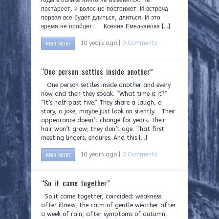
годы в облике ничто не изменится. Не
постареет, и волос не пострижет. И встреча
первая все будет длиться, длиться. И это
время не пройдет. Ксения Емельянова […]
READ MORE
10 years ago |
0 Comments
“One person settles inside another”
One person settles inside another and every
now and then they speak. “What time is it?”
“It’s half past five.” They share a laugh, a
story, a joke, maybe just look on silently. Their
appearance doesn’t change for years. Their
hair won’t grow; they don’t age. That first
meeting lingers, endures. And this […]
READ MORE
10 years ago |
0 Comments
“So it came together”
So it came together, coincided: weakness
after illness, the calm of gentle weather after
a week of rain, after symptoms of autumn,