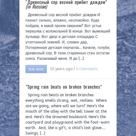
“Древесный сор весной прибит дождем”
(in Russian)
Древесный сор весной прибит дождем И
пахнет сильно, влажно, неспокойно. Куда
пойдем, в какой проем свернем? Вот устье
переулка с колокольней В конце. Вот вымокший
бульвар. Вот двор и детская площадка С
утоптанной землей. И, словно дар,
Потерянная детская перчатка… Качели, голуби,
древесный сор. В тени старинных стен остатки
снега. Раскачивай меня. Я до […]
READ MORE
10 years ago |
0 Comments
“Spring rain beats on broken branches”
Spring rain beats on broken branches
everything smells strong, wet, restless. Where
are we going, where will we turn? Here’s the
mouth of the alley with the bell tower at the
end. Here’s the drowned boulevard. Here’s the
courtyard and playground with the foot-worn
earth. And, like a gift, a child’s lost glove….
Swings, […]