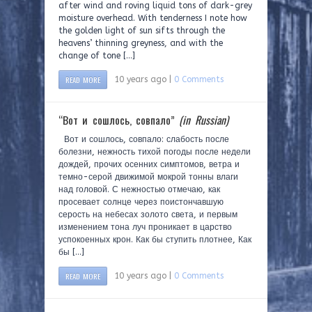
after wind and roving liquid tons of dark-grey
moisture overhead. With tenderness I note how
the golden light of sun sifts through the
heavens’ thinning greyness, and with the
change of tone […]
READ MORE
10 years ago |
0 Comments
“Вот и сошлось, совпало”
(in Russian)
Вот и сошлось, совпало: слабость после
болезни, нежность тихой погоды после недели
дождей, прочих осенних симптомов, ветра и
темно-серой движимой мокрой тонны влаги
над головой. С нежностью отмечаю, как
просевает солнце через поистончавшую
серость на небесах золото света, и первым
изменением тона луч проникает в царство
успокоенных крон. Как бы ступить плотнее, Как
бы […]
READ MORE
10 years ago |
0 Comments