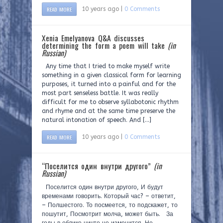
READ MORE
10 years ago |
0 Comments
Xenia Emelyanova Q&A discusses
determining the form a poem will take
(in
Russian)
Any time that I tried to make myself write
something in a given classical form for learning
purposes, it turned into a painful and for the
most part senseless battle. It was really
difficult for me to observe syllabotonic rhythm
and rhyme and at the same time preserve the
natural intonation of speech. And […]
READ MORE
10 years ago |
0 Comments
“Поселится один внутри другого”
(in
Russian)
Поселится один внутри другого, И будут
временами говорить. Который час? – ответит,
– Полшестого. То посмеется, то подскажет, то
пошутит, Посмотрит молча, может быть. За