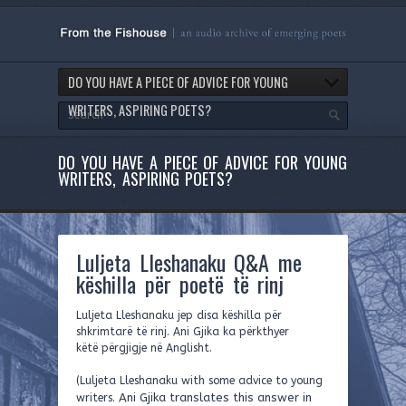
DO YOU HAVE A PIECE OF ADVICE FOR YOUNG
WRITERS, ASPIRING POETS?
DO YOU HAVE A PIECE OF ADVICE FOR YOUNG
WRITERS, ASPIRING POETS?
Luljeta Lleshanaku Q&A me
këshilla për poetë të rinj
Luljeta Lleshanaku jep disa këshilla për
shkrimtarë të rinj. Ani Gjika ka përkthyer
këtë përgjigje në Anglisht.
(Luljeta Lleshanaku with some advice to young
Ani Gjika translates this answer in
writers.