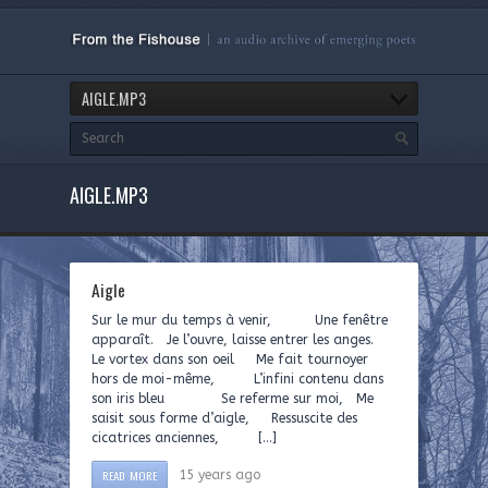
AIGLE.MP3
AIGLE.MP3
Aigle
Sur le mur du temps à venir, Une fenêtre
apparaît. Je l’ouvre, laisse entrer les anges.
Le vortex dans son oeil Me fait tournoyer
hors de moi-même, L’infini contenu dans
son iris bleu Se referme sur moi, Me
saisit sous forme d’aigle, Ressuscite des
cicatrices anciennes, […]
READ MORE
15 years ago