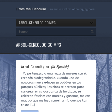
ARBOL-GENEOLOGICO.MP3
ARBOL-GENEOLOGICO.MP3
Árbol Genealógico
(in Spanish)
Yo pertenezco a una raza de mujeres con el
corazón biodegradable. Cuando una de
nosotras muere exhiben su cadáver en los
parques públicos, los niños se acercan para
curiosear en su garganta de hojalata, se
celebran festines con moscas y gusanos, me cae
mal porque me hizo sonreír a mí, que soy tan
triste. […]