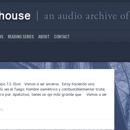
WS
READING SERIES
ABOUT
CONTACT
o T.S. Eliot Vamos a ser sinceros. Estoy haciendo una
Tú ves el fuego. Hombre asimétrico y combustible(mente) triste,
ara por. Apelativo, tienes un ojo más grande que. Vamos a ser
ts