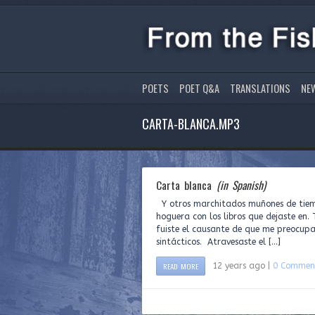
POETS
POET Q&A
TRANSLATIONS
NE
CARTA-BLANCA.MP3
Carta blanca
(in Spanish)
Y otros marchitados muñones de tiemp
hoguera con los libros que dejaste en. 
fuiste el causante de que me preocup
sintácticos. Atravesaste el […]
READ MORE
12 years ago |
0 Commen