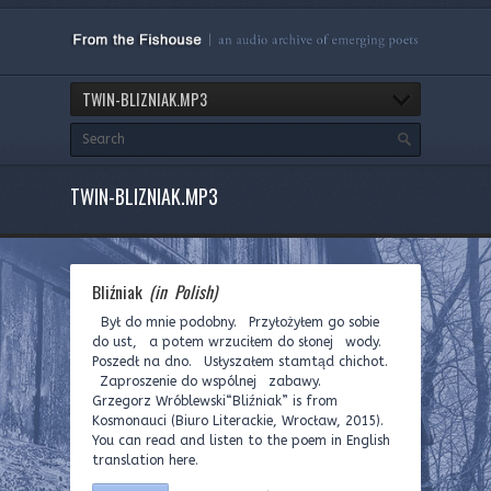
TWIN-BLIZNIAK.MP3
TWIN-BLIZNIAK.MP3
Bliźniak
(in Polish)
Był do mnie podobny. Przyłożyłem go sobie
do ust, a potem wrzuciłem do słonej wody.
Poszedł na dno. Usłyszałem stamtąd chichot.
Zaproszenie do wspólnej zabawy.
Grzegorz Wróblewski“Bliźniak” is from
Kosmonauci (Biuro Literackie, Wrocław, 2015).
You can read and listen to the poem in English
translation here.