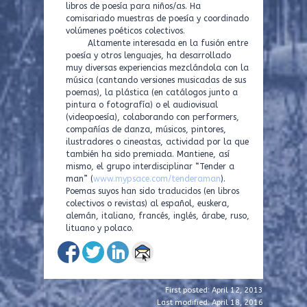
libros de poesía para niños/as. Ha
comisariado muestras de poesía y coordinado
volúmenes poéticos colectivos.
Altamente interesada en la fusión entre
poesía y otros lenguajes, ha desarrollado
muy diversas experiencias mezclándola con la
música (cantando versiones musicadas de sus
poemas), la plástica (en catálogos junto a
pintura o fotografía) o el audiovisual
(videopoesía), colaborando con performers,
compañías de danza, músicos, pintores,
ilustradores o cineastas, actividad por la que
también ha sido premiada. Mantiene, así
mismo, el grupo interdisciplinar “Tender a
man” (
www.mypsace.com/tenderaman
).
Poemas suyos han sido traducidos (en libros
colectivos o revistas) al español, euskera,
alemán, italiano, francés, inglés, árabe, ruso,
lituano y polaco.
First posted: April 12, 2013
Last modified: April 18, 2016