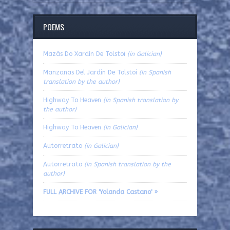
POEMS
Mazás Do Xardín De Tolstoi
(in Galician)
Manzanas Del Jardín De Tolstoi
(in Spanish
translation by the author)
Highway To Heaven
(in Spanish translation by
the author)
Highway To Heaven
(in Galician)
Autorretrato
(in Galician)
Autorretrato
(in Spanish translation by the
author)
FULL ARCHIVE FOR 'Yolanda Castano' »