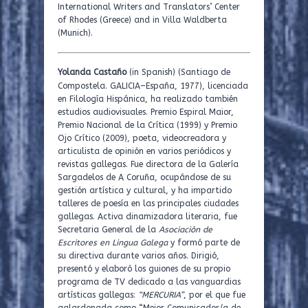
International Writers and Translators’ Center
of Rhodes (Greece) and in Villa Waldberta
(Munich).
Yolanda Castaño
(in Spanish) (Santiago de
–
Compostela. GALICIA
España, 1977), l
icenciada
en Filología Hispánica, ha realizado también
estudios audiovisuales. Premio Espiral Maior,
Premio Nacional de la Crítica (1999) y Premio
Ojo Crítico (2009), poeta, videocreadora y
articulista de opinión en varios periódicos y
revistas gallegas. Fue directora de la Galería
Sargadelos de A Coruña, ocupándose de su
gestión artística y cultural, y ha impartido
talleres de poesía en las principales ciudades
gallegas. Activa dinamizadora literaria, fue
Secretaria General de la
Asociación de
Escritores en Lingua Galega
y formó parte de
su directiva durante varios años. Dirigió,
presentó y elaboró los guiones de su propio
programa de TV dedicado a las vanguardias
artísticas gallegas:
“MERCURIA”
, por el que fue
galardonada como “Mejor Comunicador/a de