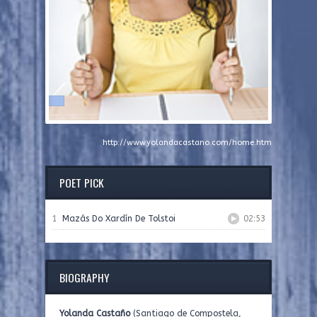
http://www.yolandacastano.com/home.htm
POET PICK
1
Mazás Do Xardín De Tolstoi
02:53
BIOGRAPHY
Yolanda Castaño
(Santiago de Compostela,