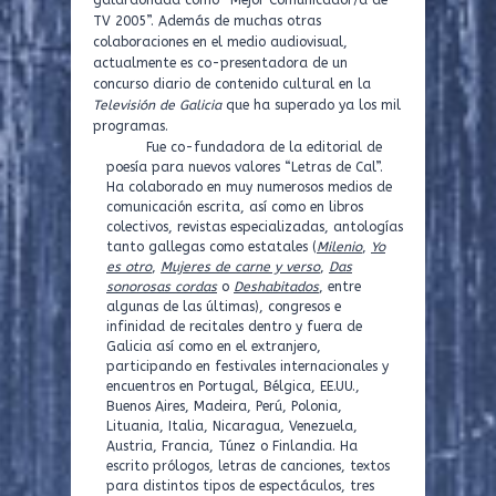
TV 2005”. Además de muchas otras
colaboraciones en el medio audiovisual,
actualmente es co-presentadora de un
concurso diario de contenido cultural en la
Televisión de Galicia
que ha superado ya los mil
programas.
Fue co-fundadora de la editorial de
poesía para nuevos valores “Letras de Cal”.
Ha colaborado en muy numerosos medios de
comunicación escrita, así como en libros
colectivos, revistas especializadas, antologías
tanto gallegas como estatales (
Milenio
,
Yo
es otro
,
Mujeres de carne y verso
,
Das
sonorosas cordas
o
Deshabitados
, entre
algunas de las últimas), congresos e
infinidad de recitales dentro y fuera de
Galicia así como en el extranjero,
participando en festivales internacionales y
encuentros en Portugal, Bélgica, EE.UU.,
Buenos Aires, Madeira, Perú, Polonia,
Lituania, Italia, Nicaragua, Venezuela,
Austria, Francia, Túnez o Finlandia. Ha
escrito prólogos, letras de canciones, textos
para distintos tipos de espectáculos, tres