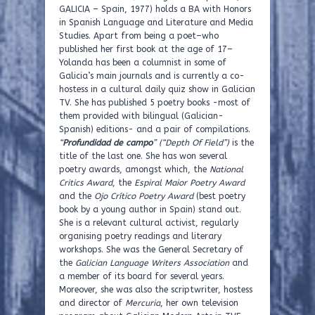
GALICIA – Spain, 1977) holds a
BA with Honors
in Spanish Language and Literature and Media
Studies. Apart from being a poet–who
published her first book at the age of 17–
Yolanda has been a columnist in some of
Galicia’s main journals and is currently a co-
hostess in a cultural daily quiz show in Galician
TV. She has published 5 poetry books -most of
them provided with bilingual (Galician-
Spanish) editions- and a pair of compilations.
“
Profundidad de
campo
” (“Depth Of Field”)
is the
title of the last one. She has won several
poetry awards, amongst which, the
National
Critics Award
, the
Espiral Maior Poetry Award
and the
Ojo Crítico
Poetry Award
(best poetry
book by a young author in Spain) stand out.
She is a relevant cultural activist, regularly
organising poetry readings and literary
workshops. She was the General Secretary of
the
Galician Language Writers Association
and
a member of its board for several years.
Moreover, she was also the scriptwriter, hostess
and director of
Mercuria
, her own television