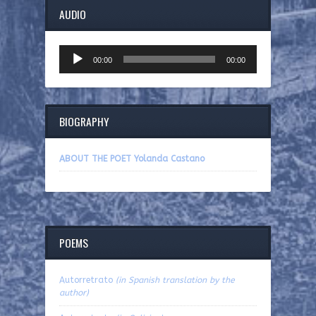
AUDIO
Audio
00:00
00:00
Player
BIOGRAPHY
ABOUT THE POET Yolanda Castano
POEMS
Autorretrato
(in Spanish translation by the
author)