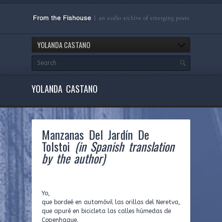
YOLANDA CASTANO
YOLANDA CASTANO
Manzanas Del Jardín De
Tolstoi
(in Spanish translation
by the author)
Yo,
que bordeé en automóvil las orillas del Neretva,
que apuré en bicicleta las calles húmedas de
Copenhague.