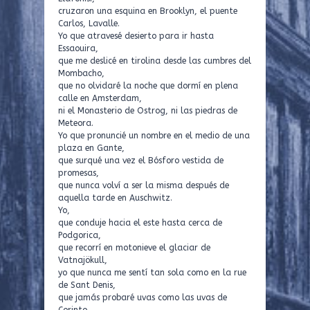
cruzaron una esquina en Brooklyn, el puente
Carlos, Lavalle.
Yo que atravesé desierto para ir hasta
Essaouira,
que me deslicé en tirolina desde las cumbres del
Mombacho,
que no olvidaré la noche que dormí en plena
calle en Amsterdam,
ni el Monasterio de Ostrog, ni las piedras de
Meteora.
Yo que pronuncié un nombre en el medio de una
plaza en Gante,
que surqué una vez el Bósforo vestida de
promesas,
que nunca volví a ser la misma después de
aquella tarde en Auschwitz.
Yo,
que conduje hacia el este hasta cerca de
Podgorica,
que recorrí en motonieve el glaciar de
Vatnajökull,
yo que nunca me sentí tan sola como en la rue
de Sant Denis,
que jamás probaré uvas como las uvas de