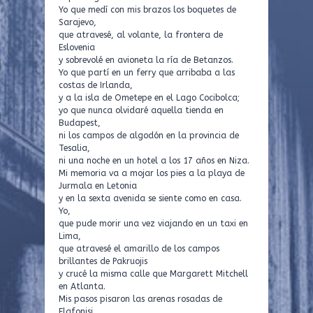
Yo que medí con mis brazos los boquetes de
Sarajevo,
que atravesé, al volante, la frontera de
Eslovenia
y sobrevolé en avioneta la ría de Betanzos.
Yo que partí en un ferry que arribaba a las
costas de Irlanda,
y a la isla de Ometepe en el Lago Cocibolca;
yo que nunca olvidaré aquella tienda en
Budapest,
ni los campos de algodón en la provincia de
Tesalia,
ni una noche en un hotel a los 17 años en Niza.
Mi memoria va a mojar los pies a la playa de
Jurmala en Letonia
y en la sexta avenida se siente como en casa.
Yo,
que pude morir una vez viajando en un taxi en
Lima,
que atravesé el amarillo de los campos
brillantes de Pakruojis
y crucé la misma calle que Margarett Mitchell
en Atlanta.
Mis pasos pisaron las arenas rosadas de
Elafonisi,