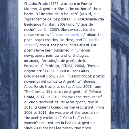
Claudia Prado (1972) was born in Puerto
Madryn, Argentina. She is the author of three
books: “El interior de la ballena” (Nusud, 2000),
“Aprendemos de los padres” (Rijksakademie van
Beeldende Kunsten, 2002) and “Viajar de
noche” (Limón, 2007). She co-diredted the
documentaries “
Oro nestas piedras
,” about the
poet Jorge Leonidas Escudero, and “
El jardín
secreto
”, about the poet Diana Bellessi. Her
poems have been published in numerous
newspapers, journals and anthologies,
including: “Antología de poesía de la
Patagonia” (Málaga, CEDMA, 2006), “Poetas
argentinas” (1961-1980) (Buenos Aires,
Ediciones del Dock, 2007); “Desorbitados: poetas
novísimos del sur de la Argentina” (Buenos
Aires, Fondo Nacional de las Artes, 2009), and
“Penúltimos, 33 poetas de Argentina” (México,
UNAM, 2014). In 2011, she was the recipient of
a Fondo Nacional de las Artes grant, and in
2015, a Queens Council on the Arts grant. From
2006 to 2011, she was one of the teachers in
the poetry workshop ” Yo no fui,” in the
women’s penitentiary in Ezeiza, Argentina.
Since 2003 she has led poetry and prose