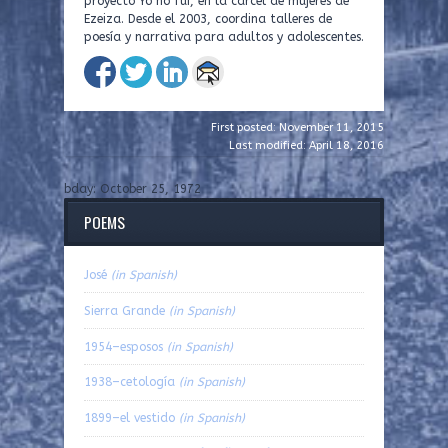
proyecto Yo no fui, en la cárcel de mujeres de
Ezeiza. Desde el 2003, coordina talleres de
poesía y narrativa para adultos y adolescentes.
First posted: November 11, 2015
Last modified: April 18, 2016
bday: October 25, 1972
POEMS
José
(in Spanish)
Sierra Grande
(in Spanish)
1954–esposos
(in Spanish)
1938–cetología
(in Spanish)
1899–el vestido
(in Spanish)