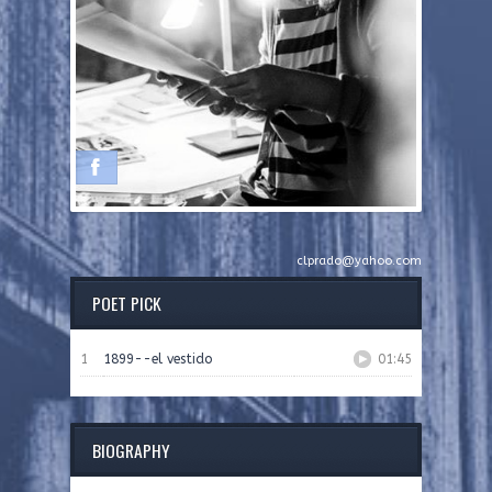
clprado@yahoo.com
POET PICK
1
1899--el vestido
01:45
BIOGRAPHY