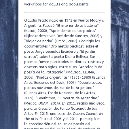
workshops for adults and adolescents.
Claudia Prado nació en 1972 en Puerto Madryn,
Argentina. Publicó “El interior de la ballena”
(Nusud, 2000), “Aprendemos de los padres”
(Rijksakademie van Beeldende Kunsten, 2002) y
“Viajar de noche” (Limón, 2007). Codirigió los
documentales “Oro nestas piedras”, sobre el
poeta Jorge Leonidas Escudero y “El jardín
secreto”, sobre la poeta Diana Bellessi. Sus
poemas fueron publicados en diarios, revistas y
diversas antologías, entre ellas: “Antología de
poesía de la Patagonia” (Málaga, CEDMA,
2006); “Poetas argentinas” (1961-1980) (Buenos
Aires, Ediciones del Dock, 2007); “Desorbitados:
poetas novísimos del sur de la Argentina”
(Buenos Aires, Fondo Nacional de las Artes,
2009), “Penúltimos, 33 poetas de Argentina”
(México, UNAM, 2014). En 2011, recibió una Beca
para la Creación del Fondo Nacional de las
Artes. En 2015, una beca del Queens Council on
the Arts. Entre el 2006 y el 2011, participó en
la coordinación del taller de poesía del