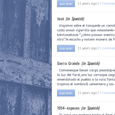
READ MORE
11 years ago |
0 Commen
José
(in Spanish)
Viajamos sobre el tanquede un camió
cada unoun cigarrillo que vossostenés e
bonitasveloces “¿cómo pasaun avestru
otro”.Te escucho y notomi manera de f
READ MORE
11 years ago |
0 Commen
Sierra Grande
(in Spanish)
Camionesque llevan carga pesadaparte
la luz del farol,una luz cortaque cie
viniendotodo el pueblo a la ruta.Tant
trajimos el nombre.El cementerio y las
READ MORE
11 years ago |
0 Commen
1954–esposos
(in Spanish)