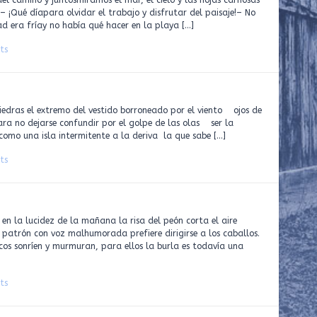
l camino y juntosmiramos el mar, el cielo y las hojas carnosas
.– ¡Qué díapara olvidar el trabajo y disfrutar del paisaje!– No
ad era fríay no había qué hacer en la playa […]
ts
iedras el extremo del vestido borroneado por el viento ojos de
ara no dejarse confundir por el golpe de las olas ser la
como una isla intermitente a la deriva la que sabe […]
ts
a mañana la risa del peón corta el aire
l patrón con voz malhumorada prefiere dirigirse a los caballos.
cos sonríen y murmuran, para ellos la burla es todavía una
ts