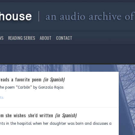
WS
READING SERIES
ABOUT
CONTACT
reads a favorite poem
(in Spanish)
he poem “Carbón” by Gonzalo Rojas
ts
em she wishes she’d written
(in Spanish)
 in the hospital when her daughter was born and discusses a