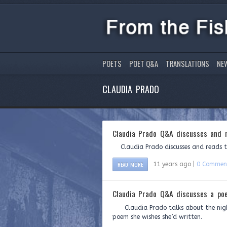
POETS
POET Q&A
TRANSLATIONS
NE
CLAUDIA PRADO
Claudia Prado Q&A discusses and 
Claudia Prado discusses and reads t
READ MORE
11 years ago |
0 Commen
Claudia Prado Q&A discusses a po
Claudia Prado talks about the nights
poem she wishes she’d written.