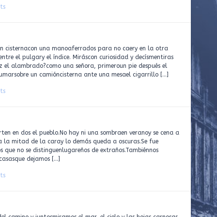
ts
n cisternacon una manoaferrados para no caery en la otra
ntre el pulgary el índice. Miráscon curiosidad y decísmentiras
z el alambrado?como una señora, primeroun pie después el
umarsobre un camióncisterna ante una mesael cigarrillo […]
ts
n en dos el pueblo.No hay ni una sombraen veranoy se cena a
ga la mitad de la caray lo demás queda a oscuras.Se fue
os que no se distinguenlugareños de extraños.Tambiénnos
 casasque dejamos […]
ts