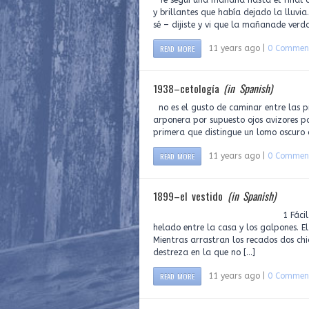
Te seguí una mañana hasta el final de
y brillantes que había dejado la lluvia
sé – dijiste y vi que la mañanade verd
READ MORE
11 years ago |
0 Commen
1938–cetología
(in Spanish)
no es el gusto de caminar entre las p
arponera por supuesto ojos avizores p
primera que distingue un lomo oscuro 
READ MORE
11 years ago |
0 Commen
1899–el vestido
(in Spanish)
1 Fácil en la lucidez de l
helado entre la casa y los galpones. E
Mientras arrastran los recados dos chi
destreza en la que no […]
READ MORE
11 years ago |
0 Commen