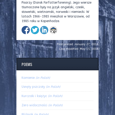
Pisarzy (Dansk Forfatterforening). Jego wiersze
tłumaczone były na język angielski, czeski,
słoweński, wietnamski, norweski i niemiecki. W
latach 1966-1985 mieszkał w Warszawie, od
1985 roku w Kopenhadze.
First posted: January 27, 2016
Last modified: May 15, 2018
POEMS
Kamienie
(in Polish)
Usnęły pszczoły
(in Polish)
Kurczaki i księżyc
(in Polish)
Zero widoczności
(in Polish)
Bliźniak
(in Polish)