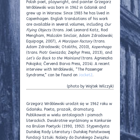
Polish poet, playwright, and painter Grzegorz
Wróblewski was born in 1962 in Gdańsk and
grew up in Warsaw. Since 1985 he has lived in
Copenhagen. English translations of his work
are available in several volumes, including
Our
Flying Objects
(trans. Joel Leonard Katz, Rod
Mengham, Malcolm Sinclair, Adam Zdrodowski;
Equipage, 2007),
A Marzipan Factory
(trans.
Adam Zdrodowski; Otoliths, 2010),
Kopenhaga
(trans. Piotr Gwiazda; Zephyr Press, 2013), and
Let’s Go Back to the Mainland
(trans. Agnieszka
Pokojska; Červená Barva Press, 2014). A recent
interview with Wróblewski, “The Passenger
Syndrome,” can be found on
Jacket2
.
(photo by Wojtek Wilczyk)
Grzegorz Wróblewski urodził się w 1962 roku w
Gdańsku. Poeta, prozaik, dramaturg.
Publikował w wielu antologiach i pismach
literackich. Dwukrotnie wyróżniony w Konkursie
na Brulion Poetycki (1990, 1992). Stypendysta
Duńskiej Rady Literatury i Duńskiej Państwowej
Fundacji Sztuki. Należy do Duńskiego Związku