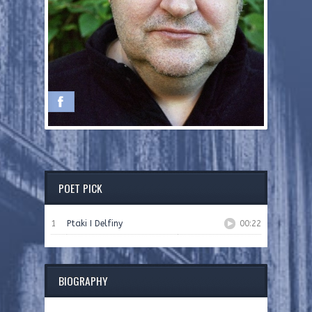
POET PICK
1
Ptaki I Delfiny
00:22
BIOGRAPHY