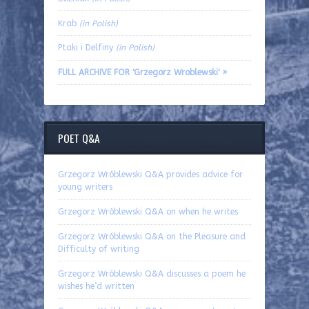
Krab
(in Polish)
Ptaki i Delfiny
(in Polish)
FULL ARCHIVE FOR 'Grzegorz Wroblewski' »
POET Q&A
Grzegorz Wróblewski Q&A provides advice for
young writers
Grzegorz Wróblewski Q&A on when he writes
Grzegorz Wróblewski Q&A on the Pleasure and
Difficulty of writing
Grzegorz Wróblewski Q&A discusses a poem he
wishes he’d written