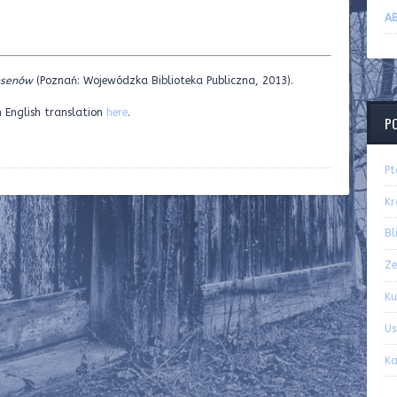
AB
sen
ów
(Poznań: Wojewódzka Biblioteka Publiczna, 2013).
n English translation
here
.
P
Pt
K
Bl
Ze
Ku
Us
Ka