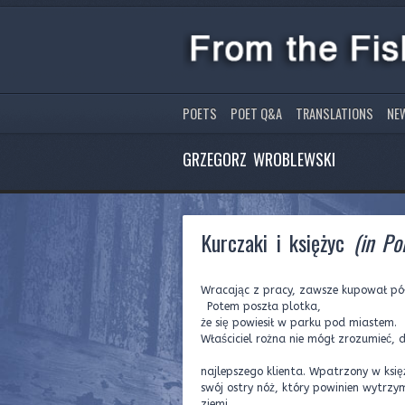
POETS
POET Q&A
TRANSLATIONS
NE
GRZEGORZ WROBLEWSKI
Kurczaki i księżyc
(in Pol
Wracając z pracy, zawsze kupował pó
Potem poszła plotka,
że się powiesił w parku pod miastem.
Właściciel rożna nie mógł zrozumieć,
najlepszego klienta. Wpatrzony w ksi
swój ostry nóż, który powinien wytrz
ziemi.