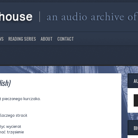
WS
READING SERIES
ABOUT
CONTACT
ish)
A
Au
ł pieczonego kurczaka.
Pl
 dlaczego stracił
B
ężyc wycierał
ymać trzęsienie