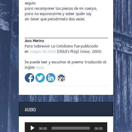
seguía
para recomponer las piezas de mi cuerpo,
para no equivocarme y saber quién soy
sin tener que pensármelo dos veces.
Ana Merino
Para Sobrevivir Lo Cotidiano fue publicado
en
Juegos de niños
[Child’s Play]
(Visor, 2003).
Se puede leer y escuchar el poema traducido al
ingles
aquí
.
AUDIO
Audio
00:00
00:00
Player