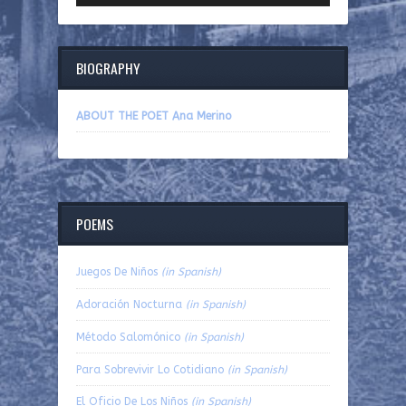
BIOGRAPHY
ABOUT THE POET Ana Merino
POEMS
Juegos De Niños
(in Spanish)
Adoración Nocturna
(in Spanish)
Método Salomónico
(in Spanish)
Para Sobrevivir Lo Cotidiano
(in Spanish)
El Oficio De Los Niños
(in Spanish)