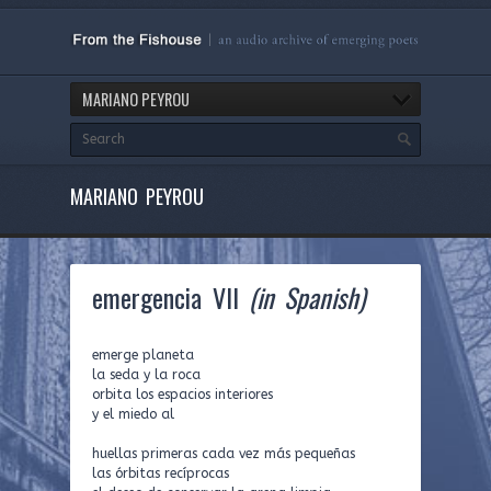
MARIANO PEYROU
MARIANO PEYROU
emergencia VII
(in Spanish)
emerge planeta
la seda y la roca
orbita los espacios interiores
y el miedo al
huellas primeras cada vez más pequeñas
las órbitas recíprocas