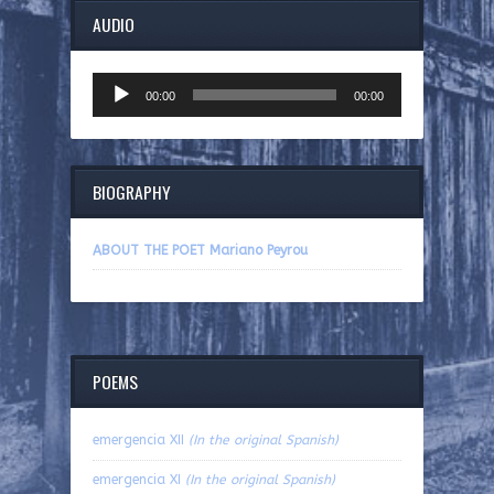
AUDIO
Audio
00:00
00:00
Player
BIOGRAPHY
ABOUT THE POET Mariano Peyrou
POEMS
emergencia XII
(In the original Spanish)
emergencia XI
(In the original Spanish)