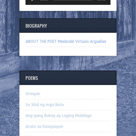
Player
BIOGRAPHY
ABOUT THE POET Mesándel Virtusio Arguelles
POEMS
Orasyon
Sa Silid ng mga Buto
Ang Iyong Buhay ay Laging Mabibigo
Aralin sa Kasaysayan