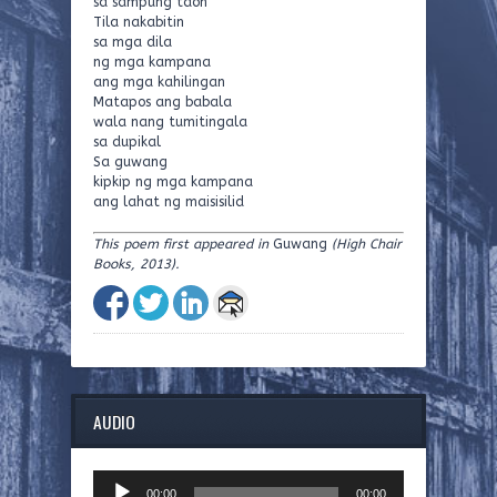
sa sampung taon
Tila nakabitin
sa mga dila
ng mga kampana
ang mga kahilingan
Matapos ang babala
wala nang tumitingala
sa dupikal
Sa guwang
kipkip ng mga kampana
ang lahat ng maisisilid
This poem first appeared in
Guwang
(High Chair
Books, 2013).
AUDIO
Audio
00:00
00:00