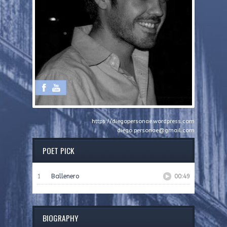
https://diegopersonae.wordpress.com
diego.personae@gmail.com
POET PICK
1
Ballenero
00:49
BIOGRAPHY