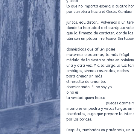
y todo
lo que no importa espera a cuatro ho
por carretera hacia el Oeste. Cambiar
juntos, equidistar… Volvemos a un ter
donde la habilidad o el escrúpulo val
que la firmeza de carácter, donde las
aún son un placer irreflexivo. Sin labor
domésticas que afilen poses
maternas o paternas, la más frágil
médula de la siesta se abre en opinion
una y otra vez. Y a la larga la luz la
ombligos, sirenas rasuradas, noches
para drenar sin más
el resuello de amantes
obsesionando. Si no soy yo
o no es
la verdad quien habla
puedes darme mod
interiores en piedra y vistas largas si
obstáculos, algo que prepare la inten
por los bordes.
Después, tumbados en paréntesis, un s