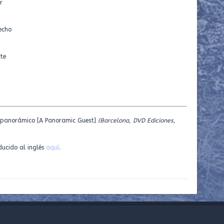
r
echo
nte
panorámico [A Panoramic Guest]
(Barcelona, DVD Ediciones,
ucido al inglés
aquí
.