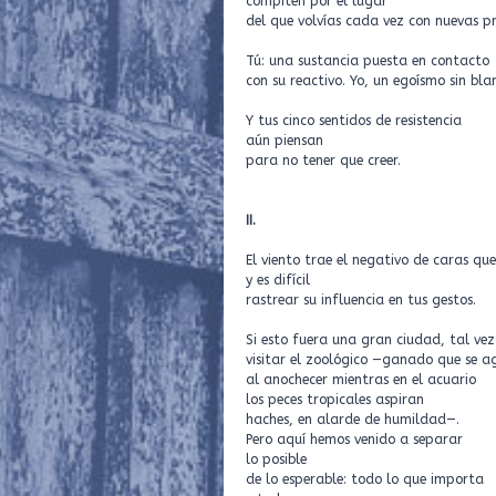
compiten por el lugar
del que volvías cada vez con nuevas p
Tú: una sustancia puesta en contacto
con su reactivo. Yo, un egoísmo sin bla
Y tus cinco sentidos de resistencia
aún piensan
para no tener que creer.
II.
El viento trae el negativo de caras qu
y es difícil
rastrear su influ
Si esto fuera una gran ciudad, tal ve
visitar el zoológico —ganado que se 
al anochecer mientras en el acuario
los peces tropicales aspiran
haches, en alarde de humildad—.
Pero aquí hemos venido a separar
lo posible
de lo esperable: todo lo que importa