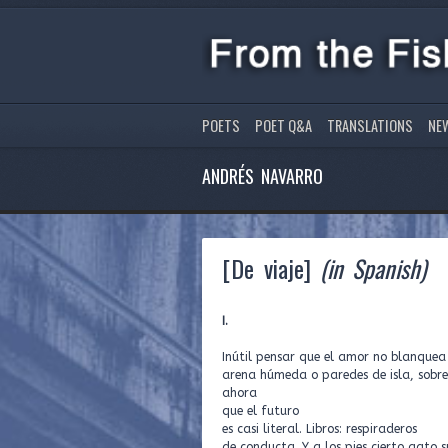
POETS
POET Q&A
TRANSLATIONS
NE
ANDRÉS NAVARRO
[De viaje]
(in Spanish)
I.
Inútil pensar que el amor no blanquea
arena húmeda o paredes de isla, sobr
ahora
que el futuro
es casi literal. Libros: respiraderos
de conducta. Y a los pies cierto gato 