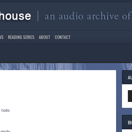
WS
READING SERIES
ABOUT
CONTACT
A
Au
Pl
e todo
B
sumido