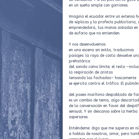
en un sueño simple con gorriones.
Imagina el ecuador entre un extenso h
de súplicas y la profecía publicitari
emprendedora, tus manos aisladas e
de euforia que no entienden.
Y nos desenvolvemos
en una escena sin estilo, traducimos
paisajes: la raya de costa devuelve una
prehistórica
del sonido como límite; el resto —inclu
la respiración de aristas
tensando las fachadas— hoscamente
se ejercita contra el tráfico. El pulmó
del paseo marítimo despoblado de fam
es un cambio de tema, algo descarta
de la conversación en favor del despil
sensual. Y sin descanso sobre la hierba
aspersores.
Entiéndeme: digo que me superas en n
si hablas de nosotros, amor, pero tamb