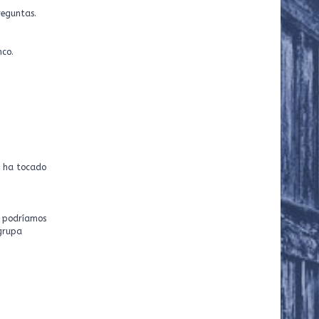
reguntas.
nco.
e ha tocado
encia en tus gestos.
z podríamos
agrupa