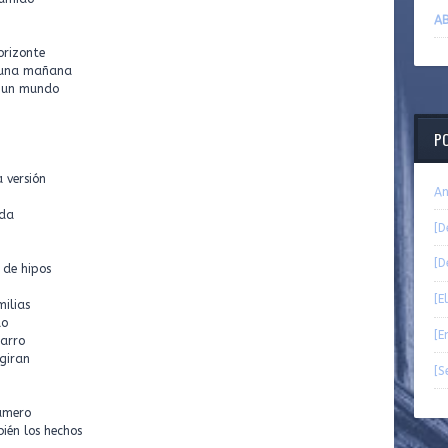
AB
orizonte
a, una mañana
n un mundo
P
 versión
An
ida
[D
[D
n de hipos
[E
ilias
do
[E
farro
 giran
[S
úmero
ién los hechos