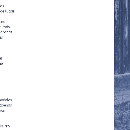
ras
 de lugar
reno
en más
 arañas
es
es
me
elos
n apenas
ción
usurro