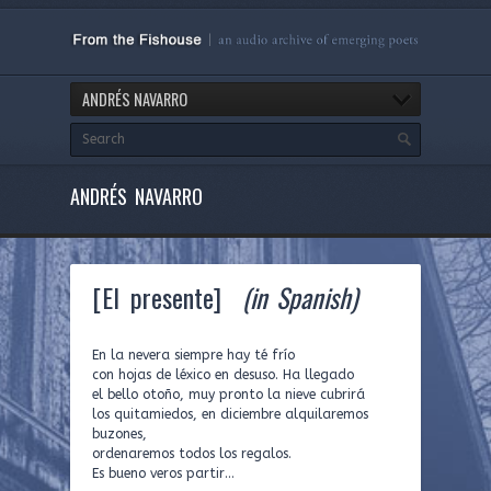
ANDRÉS NAVARRO
ANDRÉS NAVARRO
[El presente]
(in Spanish)
En la nevera siempre hay té frío
con hojas de léxico en desuso. Ha llegado
el bello otoño, muy pronto la nieve cubrirá
los quitamiedos, en diciembre alquilaremos
buzones,
ordenaremos todos los regalos.
Es bueno veros partir…