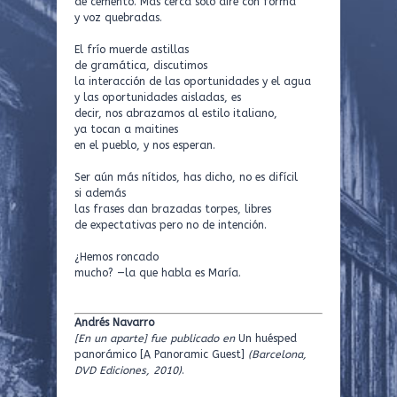
de cemento. Más cerca sólo aire con forma
y voz quebradas.
El frío muerde astillas
de gramática, discutimos
la interacción de las oportunidades y el agua
y las oportunidades aisladas, es
decir, nos abrazamos al estilo italiano,
ya tocan a maitines
en el pueblo, y nos esperan.
Ser aún más nítidos, has dicho, no es difícil
si además
las frases dan brazadas torpes, libres
de expectativas pero no de intención.
¿Hemos roncado
mucho? —la que habla es María.
Andrés Navarro
[En un aparte]
fue publicado en
Un huésped
panorámico [A Panoramic Guest]
(Barcelona,
DVD Ediciones, 2010)
.