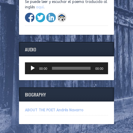
Se puede leer y escuchar el poema traducido al
inglés
aquí
.
AUDIO
Audio
00:00
00:00
Player
BIOGRAPHY
ABOUT THE POET Andrés Navarro