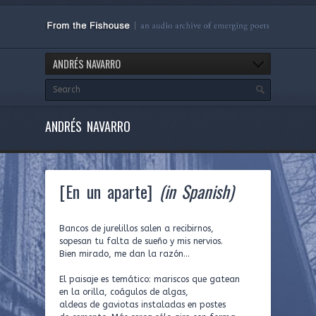
ANDRÉS NAVARRO
ANDRÉS NAVARRO
[En un aparte]
(in Spanish)
Bancos de jurelillos salen a recibirnos,
sopesan tu falta de sueño y mis nervios.
Bien mirado, me dan la razón…
El paisaje es temático: mariscos que gatean
en la orilla, coágulos de algas,
aldeas de gaviotas instaladas en postes